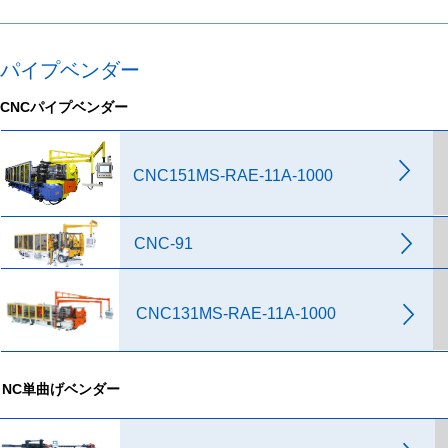
パイプベンダー
CNCパイプベンダー 軸数
CNC151MS-RAE-11A-1000
CNC-91
CNC131MS-RAE-11A-1000
NC単曲げベンダー 最大径 