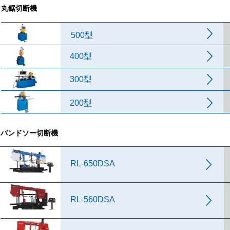
丸鋸切断機 モータ
500型
400型
300型
200型
バンドソー切断機 切
RL-650DSA
RL-560DSA