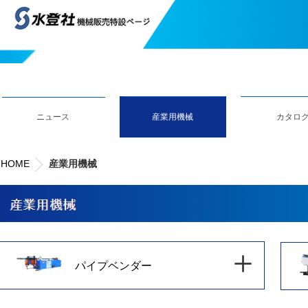
ニュース
産業用機械
カタロ
HOME
産業用機械
パイプベンダー