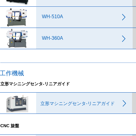
WH-510A
WH-360A
工作機械
立形マシニングセンタ-リニアガイド 
立形マシニングセンタ-リニアガイド
CNC 旋盤 ベッド