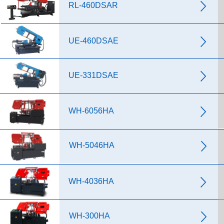
RL-460DSAR
UE-460DSAE
UE-331DSAE
WH-6056HA
WH-5046HA
WH-4036HA
WH-300HA